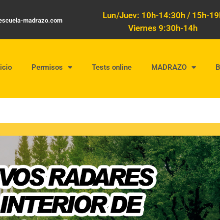
Lun/Juev: 10h-14:30h / 15h-19
oescuela-madrazo.com
Viernes 9:30h-14h
icio
Permisos
Tests online
MADRAZO