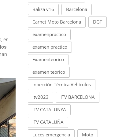
Baliza v16
Barcelona
Carnet Moto Barcelona
DGT
examenpractico
, en
examen practico
los
 han
Examenteorico
examen teorico
Inpección Técnica Vehículos
itv2023
ITV BARCELONA
ITV CATALUNYA
ITV CATALUÑA
Luces emergencia
Moto