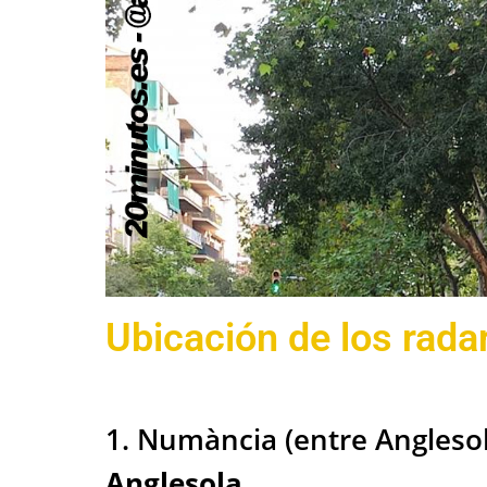
Ubicación de los rada
1. Numància (entre Anglesol
Anglesola