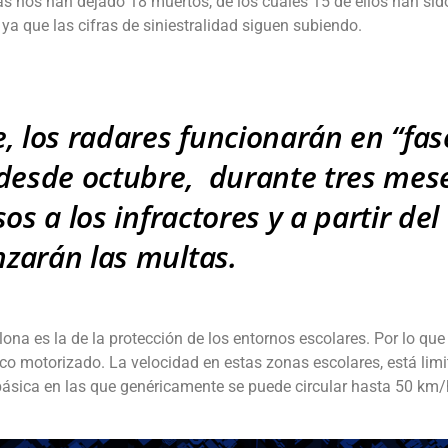
as nos han dejado 18 muertos, de los cuales 15 de ellos han sid
a que las cifras de siniestralidad siguen subiendo.
, los radares funcionarán en “fas
 desde octubre, durante tres mes
os a los infractores y a partir del
zarán las multas.
ona es la de la protección de los entornos escolares. Por lo que
ico motorizado. La velocidad en estas zonas escolares, está lim
básica en las que genéricamente se puede circular hasta 50 km/