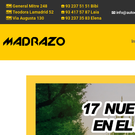
🗺️ General Mitre 248
☎️ 93 237 51 51 Bibi
🗺️ Teodora Lamadrid 52
☎️ 93 417 57 87 Laia
📧 info@aut
🗺️ Via Augusta 130
☎️ 93 237 35 83 Elena
In