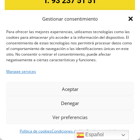
T. 93 237 51 51
Gestionar consentimiento
Via Augusta 130, 08006 Barcelona
Para ofrecer las mejores experiencias, utilizamos tecnologías como las
cookies para almacenar y/o acceder a la información del dispositivo. El
consentimiento de estas tecnologías nos permitirá procesar datos como
el comportamiento de navegación o las identificaciones únicas en este
sitio. No consentir o retirar el consentimiento, puede afectar
negativamente a ciertas características y funciones.
Manage services
Click 'I agree' to enable Google maps
Política de cookies
×
Hola, soy Riqui. Puedo ayudarte
Cer
Aceptar
I agree
con la información publicada en
esta web.
Denegar
Ver preferencias
Abrir a
T. 93 237 35 83
Política de cookies
Condiciones de Uso
Condiciones de Uso
Español