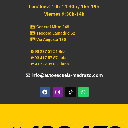
Lun/Juev: 10h-14:30h / 15h-19h
Viernes 9:30h-14h
🗺️ General Mitre 248
🗺️ Teodora Lamadrid 52
🗺️ Via Augusta 130
☎️ 93 237 51 51 Bibi
☎️ 93 417 57 87 Laia
☎️ 93 237 35 83 Elena
📧 info@autoescuela-madrazo.com