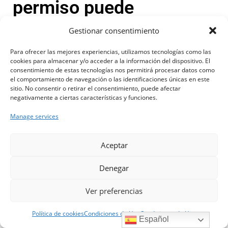
permiso puede
canjearse
Gestionar consentimiento
Para ofrecer las mejores experiencias, utilizamos tecnologías como las
Antes de iniciar cualquier trámite, asegúrate de que tu
cookies para almacenar y/o acceder a la información del dispositivo. El
país tiene convenio con España y de que tu permiso
consentimiento de estas tecnologías nos permitirá procesar datos como
el comportamiento de navegación o las identificaciones únicas en este
cumple todos los requisitos.
sitio. No consentir o retirar el consentimiento, puede afectar
negativamente a ciertas características y funciones.
Por ejemplo:
Manage services
que esté en vigor;
×
Hola, soy Riqui. Puedo ayudarte
Cer
que haya sido obtenido antes de fijar tu residencia
Aceptar
con la información publicada en
en España cuando así lo exija el convenio;
esta web.
Denegar
que corresponda a una categoría reconocida.
Este primer paso puede ahorrarte semanas de espera.
Ver preferencias
Abrir a
Política de cookies
Condiciones de Uso
Condiciones de Uso
Español