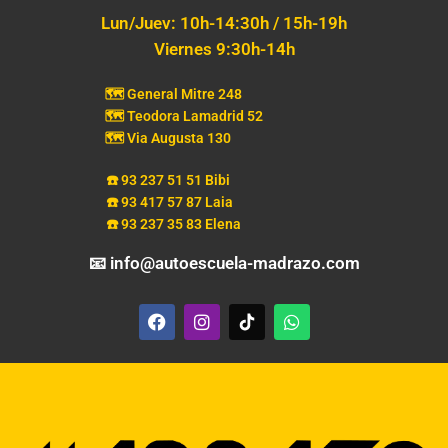
Lun/Juev: 10h-14:30h / 15h-19h
Viernes 9:30h-14h
🗺️ General Mitre 248
🗺️ Teodora Lamadrid 52
🗺️ Via Augusta 130
☎️ 93 237 51 51 Bibi
☎️ 93 417 57 87 Laia
☎️ 93 237 35 83 Elena
📧 info@autoescuela-madrazo.com