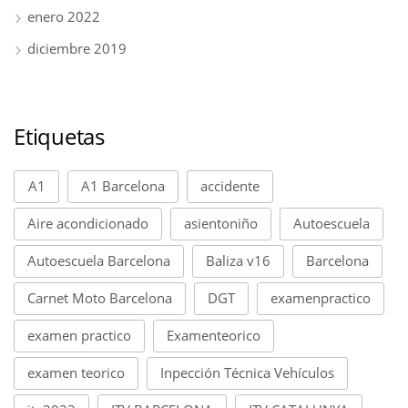
enero 2022
diciembre 2019
Etiquetas
A1
A1 Barcelona
accidente
Aire acondicionado
asientoniño
Autoescuela
Autoescuela Barcelona
Baliza v16
Barcelona
Carnet Moto Barcelona
DGT
examenpractico
examen practico
Examenteorico
examen teorico
Inpección Técnica Vehículos