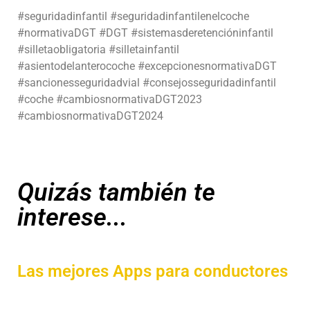
#seguridadinfantil #seguridadinfantilenelcoche
#normativaDGT #DGT #sistemasderetencióninfantil
#silletaobligatoria #silletainfantil
#asientodelanterocoche #excepcionesnormativaDGT
#sancionesseguridadvial #consejosseguridadinfantil
#coche #cambiosnormativaDGT2023
#cambiosnormativaDGT2024
Quizás también te
interese...
Las mejores Apps para conductores