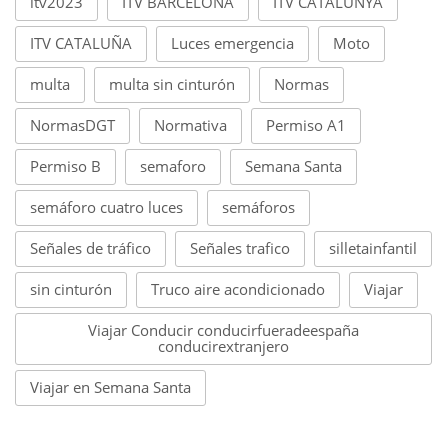
itv2023
ITV BARCELONA
ITV CATALUNYA
ITV CATALUÑA
Luces emergencia
Moto
multa
multa sin cinturón
Normas
NormasDGT
Normativa
Permiso A1
Permiso B
semaforo
Semana Santa
semáforo cuatro luces
semáforos
Señales de tráfico
Señales trafico
silletainfantil
sin cinturón
Truco aire acondicionado
Viajar
Viajar Conducir conducirfueradeespaña
conducirextranjero
Viajar en Semana Santa