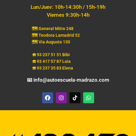
Lun/Juev: 10h-14:30h / 15h-19h
Viernes 9:30h-14h
🗺️ General Mitre 248
🗺️ Teodora Lamadrid 52
🗺️ Via Augusta 130
☎️ 93 237 51 51 Bibi
☎️ 93 417 57 87 Laia
☎️ 93 237 35 83 Elena
📧 info@autoescuela-madrazo.com