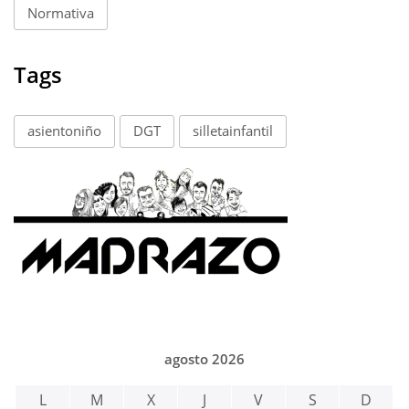
Normativa
Tags
asientoniño
DGT
silletainfantil
agosto 2026
L
M
X
J
V
S
D