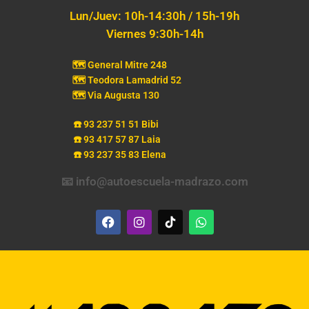
Lun/Juev: 10h-14:30h / 15h-19h
Viernes 9:30h-14h
🗺️ General Mitre 248
🗺️ Teodora Lamadrid 52
🗺️ Via Augusta 130
☎️ 93 237 51 51 Bibi
☎️ 93 417 57 87 Laia
☎️ 93 237 35 83 Elena
📧 info@autoescuela-madrazo.com