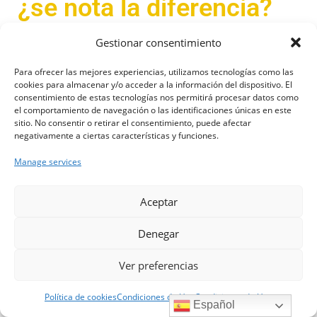
¿se nota la diferencia?
Gestionar consentimiento
Una de las dudas más comunes es si la gasolina 98
mejora el rendimiento del coche. La respuesta corta es:
Para ofrecer las mejores experiencias, utilizamos tecnologías como las
depende del motor
.
cookies para almacenar y/o acceder a la información del dispositivo. El
consentimiento de estas tecnologías nos permitirá procesar datos como
el comportamiento de navegación o las identificaciones únicas en este
sitio. No consentir o retirar el consentimiento, puede afectar
Motores de altas prestaciones
negativamente a ciertas características y funciones.
Manage services
Relación de compresión alta (superior a
×
10,5:1)
Hola, soy Riqui. Puedo ayudarte
Cer
Aceptar
con la información publicada en
Vehículos deportivos o de gama alta
esta web.
Denegar
😉 En estos casos,
usar gasolina 98 es recomendable
porque:
Ver preferencias
Abrir a
Política de cookies
Condiciones de Uso
Condiciones de Uso
Español
Evita la autodetonación