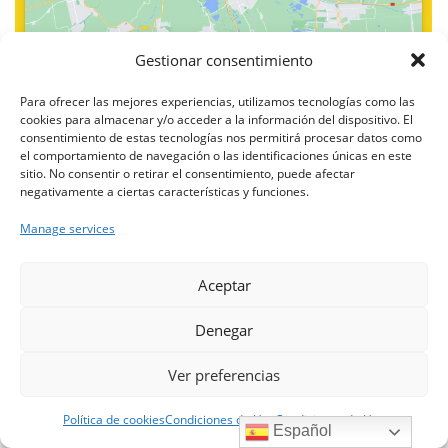
Gestionar consentimiento
T. 93 237 35 83
Para ofrecer las mejores experiencias, utilizamos tecnologías como las
cookies para almacenar y/o acceder a la información del dispositivo. El
consentimiento de estas tecnologías nos permitirá procesar datos como
el comportamiento de navegación o las identificaciones únicas en este
sitio. No consentir o retirar el consentimiento, puede afectar
Si te gusta, síguenos y
negativamente a ciertas características y funciones.
comparte 😉👍
Manage services
×
Hola, soy Riqui. Puedo ayudarte
Cer
Aceptar
con la información publicada en
esta web.
Denegar
Ver preferencias
Si quieres más información, tenemos 3 autoescuelas en
Abrir a
Barcelona:
Política de cookies
Condiciones de Uso
Condiciones de Uso
Español