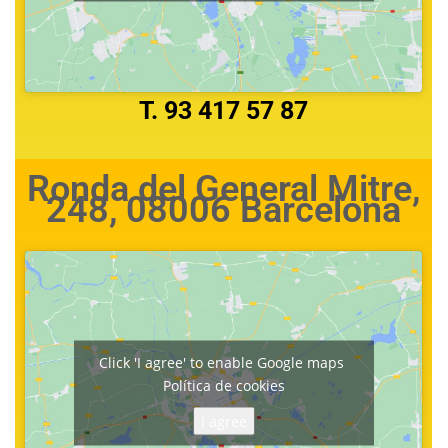
T. 93 417 57 87
Ronda del General Mitre,
248, 08006 Barcelona
Click 'I agree' to enable Google maps
Política de cookies
I agree