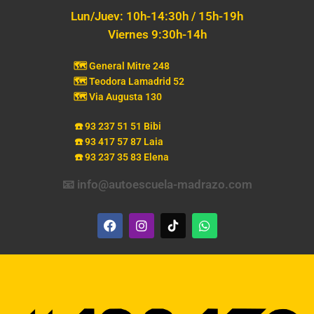
Lun/Juev: 10h-14:30h / 15h-19h
Viernes 9:30h-14h
🗺️ General Mitre 248
🗺️ Teodora Lamadrid 52
🗺️ Via Augusta 130
☎️ 93 237 51 51 Bibi
☎️ 93 417 57 87 Laia
☎️ 93 237 35 83 Elena
📧 info@autoescuela-madrazo.com