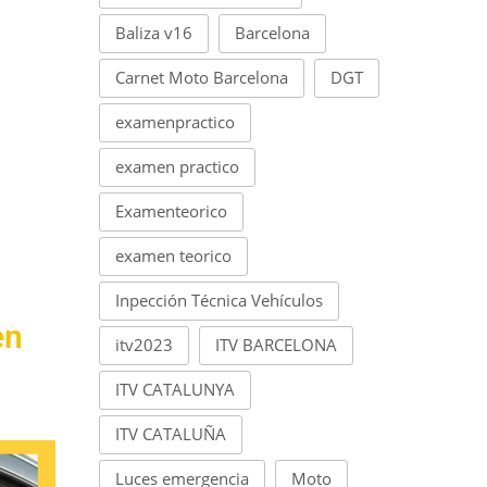
Baliza v16
Barcelona
Carnet Moto Barcelona
DGT
examenpractico
examen practico
Examenteorico
examen teorico
Inpección Técnica Vehículos
en
itv2023
ITV BARCELONA
ITV CATALUNYA
ITV CATALUÑA
Luces emergencia
Moto