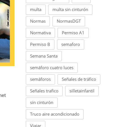
multa
multa sin cinturón
Normas
NormasDGT
Normativa
Permiso A1
Permiso B
semaforo
Semana Santa
semáforo cuatro luces
semáforos
Señales de tráfico
Señales trafico
silletainfantil
net
sin cinturón
Truco aire acondicionado
Viajar