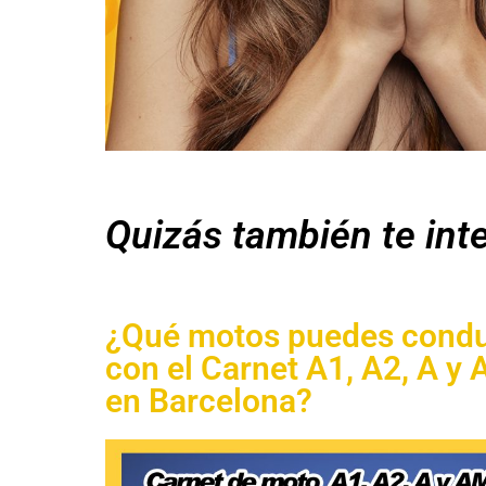
Quizás también te inte
¿Qué motos puedes condu
con el Carnet A1, A2, A y
en Barcelona?