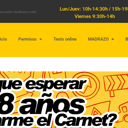
Lun/Juev: 10h-14:30h / 15h-19
oescuela-madrazo.com
Viernes 9:30h-14h
icio
Permisos
Tests online
MADRAZO