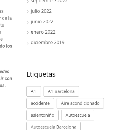
septiembre 2022
julio 2022
as
r de la
junio 2022
 tu
enero 2022
a
e
diciembre 2019
do los
uedes
Etiquetas
ir con
os.
A1
A1 Barcelona
accidente
Aire acondicionado
asientoniño
Autoescuela
Autoescuela Barcelona