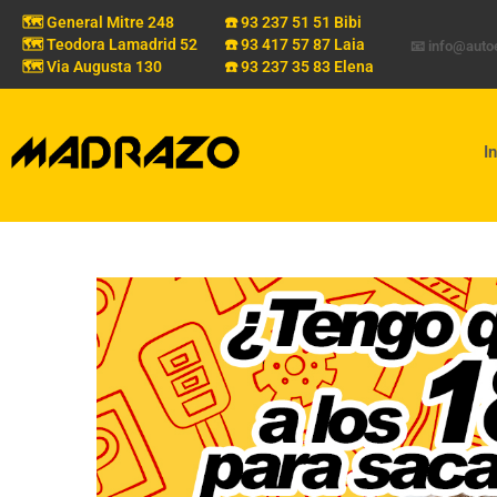
🗺️ General Mitre 248
☎️ 93 237 51 51 Bibi
🗺️ Teodora Lamadrid 52
☎️ 93 417 57 87 Laia
📧 info@aut
🗺️ Via Augusta 130
☎️ 93 237 35 83 Elena
In