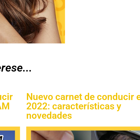
rese...
cir
Nuevo carnet de conducir 
 AM
2022: características y
novedades