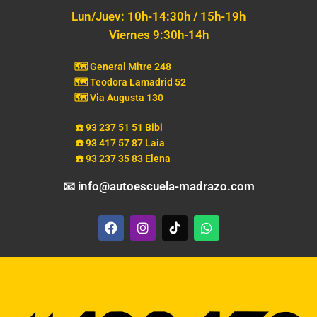
Lun/Juev: 10h-14:30h / 15h-19h
Viernes 9:30h-14h
🗺️ General Mitre 248
🗺️ Teodora Lamadrid 52
🗺️ Via Augusta 130
☎️ 93 237 51 51 Bibi
☎️ 93 417 57 87 Laia
☎️ 93 237 35 83 Elena
📧 info@autoescuela-madrazo.com