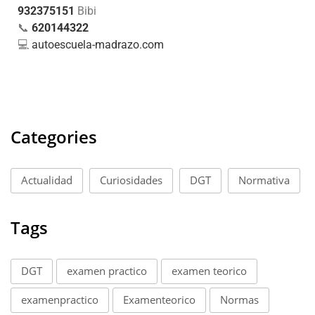
932375151
Bibi
📞
620144322
💻
autoescuela-madrazo.com
Categories
Actualidad
Curiosidades
DGT
Normativa
Tags
DGT
examen practico
examen teorico
examenpractico
Examenteorico
Normas