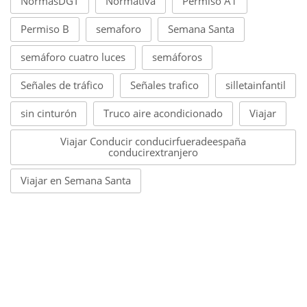
NormasDGT
Normativa
Permiso A1
Permiso B
semaforo
Semana Santa
semáforo cuatro luces
semáforos
Señales de tráfico
Señales trafico
silletainfantil
sin cinturón
Truco aire acondicionado
Viajar
Viajar Conducir conducirfueradeespaña
conducirextranjero
Viajar en Semana Santa