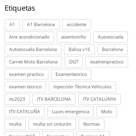
Etiquetas
A1
A1 Barcelona
accidente
Aire acondicionado
asientoniño
Autoescuela
Autoescuela Barcelona
Baliza v16
Barcelona
Carnet Moto Barcelona
DGT
examenpractico
examen practico
Examenteorico
examen teorico
Inpección Técnica Vehículos
itv2023
ITV BARCELONA
ITV CATALUNYA
ITV CATALUÑA
Luces emergencia
Moto
multa
multa sin cinturón
Normas