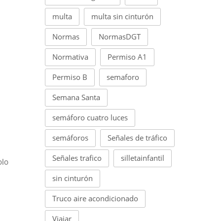
multa
multa sin cinturón
Normas
NormasDGT
Normativa
Permiso A1
Permiso B
semaforo
Semana Santa
semáforo cuatro luces
semáforos
Señales de tráfico
Señales trafico
silletainfantil
olo
sin cinturón
Truco aire acondicionado
Viajar