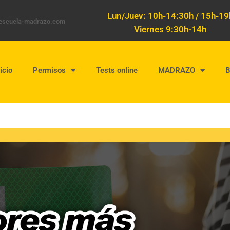
Lun/Juev: 10h-14:30h / 15h-19
oescuela-madrazo.com
Viernes 9:30h-14h
icio
Permisos
Tests online
MADRAZO