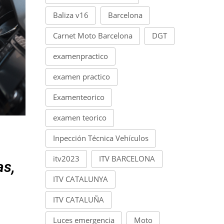
Baliza v16
Barcelona
Carnet Moto Barcelona
DGT
examenpractico
examen practico
Examenteorico
examen teorico
Inpección Técnica Vehículos
itv2023
ITV BARCELONA
as,
ITV CATALUNYA
ITV CATALUÑA
Luces emergencia
Moto