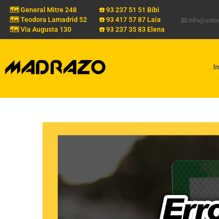
🗺️ General Mitre 248
☎️ 93 237 51 51 Bibi
🗺️ Teodora Lamadrid 52
☎️ 93 417 57 87 Laia
📧 info@aut
🗺️ Via Augusta 130
☎️ 93 237 35 83 Elena
In