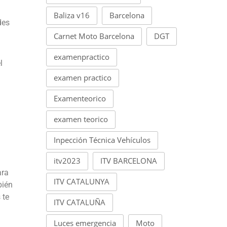
Baliza v16
Barcelona
des
Carnet Moto Barcelona
DGT
examenpractico
l
examen practico
Examenteorico
examen teorico
Inpección Técnica Vehículos
itv2023
ITV BARCELONA
ara
ITV CATALUNYA
bién
 te
ITV CATALUÑA
Luces emergencia
Moto