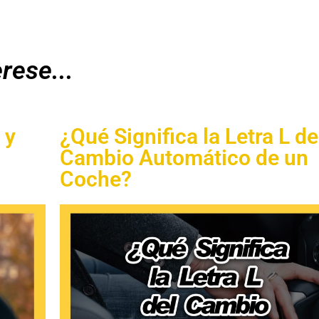
rese...
 y
¿Qué Significa la Letra L de
Cambio Automático de un
Coche?