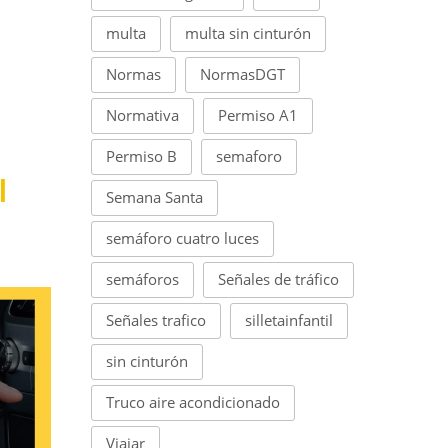
multa
multa sin cinturón
Normas
NormasDGT
Normativa
Permiso A1
Permiso B
semaforo
l
Semana Santa
semáforo cuatro luces
semáforos
Señales de tráfico
Señales trafico
silletainfantil
sin cinturón
Truco aire acondicionado
Viajar