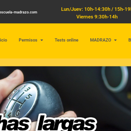
Lun/Juev: 10h-14:30h / 15h-19
oescuela-madrazo.com
Viernes 9:30h-14h
icio
Permisos
Tests online
MADRAZO