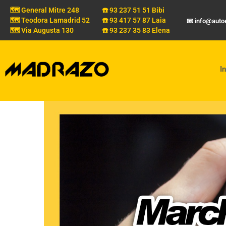
🗺️ General Mitre 248
☎️ 93 237 51 51 Bibi
🗺️ Teodora Lamadrid 52
☎️ 93 417 57 87 Laia
📧 info@aut
🗺️ Via Augusta 130
☎️ 93 237 35 83 Elena
In