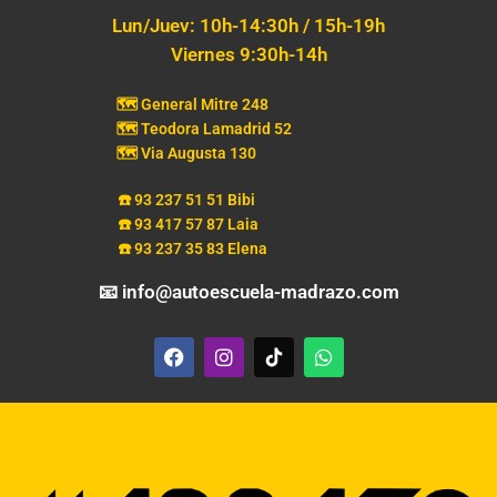
Lun/Juev: 10h-14:30h / 15h-19h
Viernes 9:30h-14h
🗺️ General Mitre 248
🗺️ Teodora Lamadrid 52
🗺️ Via Augusta 130
☎️ 93 237 51 51 Bibi
☎️ 93 417 57 87 Laia
☎️ 93 237 35 83 Elena
📧 info@autoescuela-madrazo.com