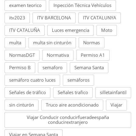
examen teorico
Inpección Técnica Vehículos
itv2023
ITV BARCELONA
ITV CATALUNYA
ITV CATALUÑA
Luces emergencia
Moto
multa
multa sin cinturón
Normas
NormasDGT
Normativa
Permiso A1
Permiso B
semaforo
Semana Santa
semáforo cuatro luces
semáforos
Señales de tráfico
Señales trafico
silletainfantil
sin cinturón
Truco aire acondicionado
Viajar
Viajar Conducir conducirfueradeespaña
conducirextranjero
Viajar en Semana Santa