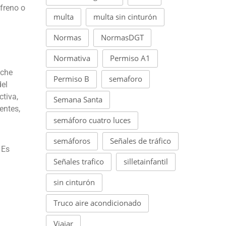
freno o
multa
multa sin cinturón
Normas
NormasDGT
Normativa
Permiso A1
oche
Permiso B
semaforo
el
tiva,
Semana Santa
entes,
semáforo cuatro luces
semáforos
Señales de tráfico
 Es
Señales trafico
silletainfantil
sin cinturón
Truco aire acondicionado
Viajar