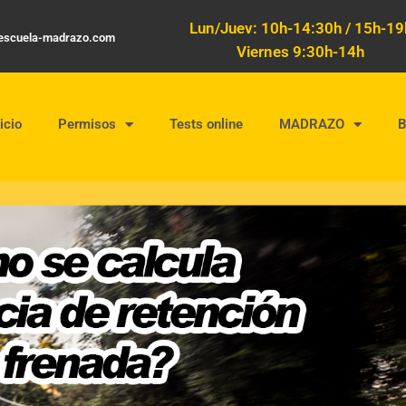
Lun/Juev: 10h-14:30h / 15h-19
oescuela-madrazo.com
Viernes 9:30h-14h
icio
Permisos
Tests online
MADRAZO