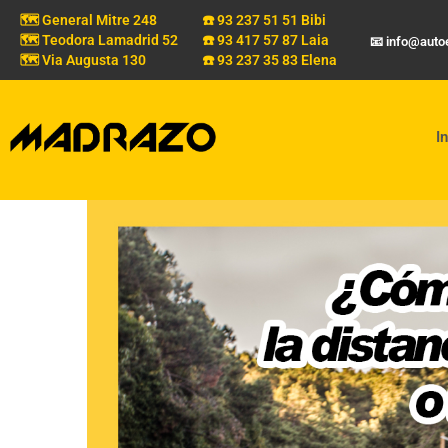
🗺️ General Mitre 248
☎️ 93 237 51 51 Bibi
🗺️ Teodora Lamadrid 52
☎️ 93 417 57 87 Laia
📧 info@aut
🗺️ Via Augusta 130
☎️ 93 237 35 83 Elena
In