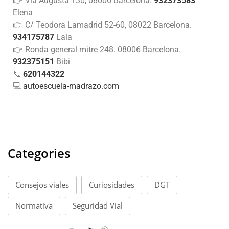
👉 Vía Augusta 130, 08006 Barcelona.
932373583
Elena
👉 C/ Teodora Lamadrid 52-60, 08022 Barcelona.
934175787
Laia
👉 Ronda general mitre 248. 08006 Barcelona.
932375151
Bibi
📞
620144322
💻
autoescuela-madrazo.com
Categories
Consejos viales
Curiosidades
DGT
Normativa
Seguridad Vial