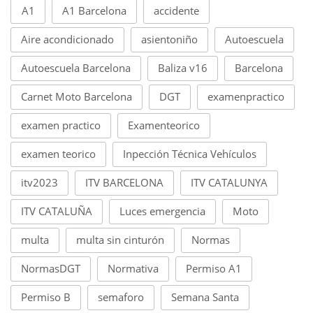
A1
A1 Barcelona
accidente
Aire acondicionado
asientoniño
Autoescuela
Autoescuela Barcelona
Baliza v16
Barcelona
Carnet Moto Barcelona
DGT
examenpractico
examen practico
Examenteorico
examen teorico
Inpección Técnica Vehículos
itv2023
ITV BARCELONA
ITV CATALUNYA
ITV CATALUÑA
Luces emergencia
Moto
multa
multa sin cinturón
Normas
NormasDGT
Normativa
Permiso A1
Permiso B
semaforo
Semana Santa