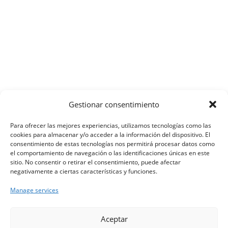
Gestionar consentimiento
Para ofrecer las mejores experiencias, utilizamos tecnologías como las
cookies para almacenar y/o acceder a la información del dispositivo. El
consentimiento de estas tecnologías nos permitirá procesar datos como
el comportamiento de navegación o las identificaciones únicas en este
sitio. No consentir o retirar el consentimiento, puede afectar
negativamente a ciertas características y funciones.
Manage services
Via Augusta, 130
08006 Barcelona
×
Hola, soy Riqui. Puedo ayudarte
Cer
Aceptar
T. 93 237 35 83
con la información publicada en