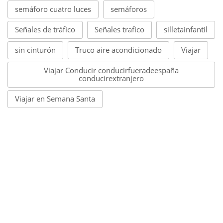
semáforo cuatro luces
semáforos
Señales de tráfico
Señales trafico
silletainfantil
sin cinturón
Truco aire acondicionado
Viajar
Viajar Conducir conducirfueradeespaña
conducirextranjero
Viajar en Semana Santa