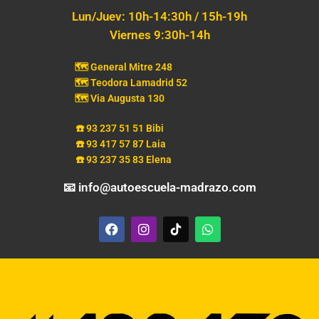
Lun/Juev: 10h-14:30h / 15h-19h
Viernes 9:30h-14h
🗺️ General Mitre 248
🗺️ Teodora Lamadrid 52
🗺️ Via Augusta 130
☎️ 93 237 51 51 Bibi
☎️ 93 417 57 87 Laia
☎️ 93 237 35 83 Elena
📧 info@autoescuela-madrazo.com