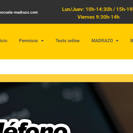
Lun/Juev: 10h-14:30h / 15h-19
oescuela-madrazo.com
Viernes 9:30h-14h
icio
Permisos
Tests online
MADRAZO