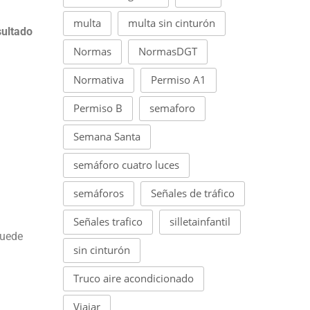
multa
multa sin cinturón
sultado
Normas
NormasDGT
Normativa
Permiso A1
Permiso B
semaforo
Semana Santa
semáforo cuatro luces
semáforos
Señales de tráfico
Señales trafico
silletainfantil
puede
sin cinturón
Truco aire acondicionado
Viajar