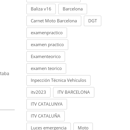
Baliza v16
Barcelona
Carnet Moto Barcelona
DGT
examenpractico
examen practico
Examenteorico
examen teorico
ntaba
Inpección Técnica Vehículos
itv2023
ITV BARCELONA
ITV CATALUNYA
ITV CATALUÑA
Luces emergencia
Moto