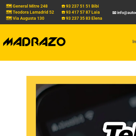
🗺️ General Mitre 248
☎️ 93 237 51 51 Bibi
🗺️ Teodora Lamadrid 52
☎️ 93 417 57 87 Laia
📧 info@aut
🗺️ Via Augusta 130
☎️ 93 237 35 83 Elena
In