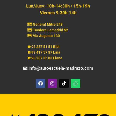
Lun/Juev: 10h-14:30h / 15h-19h
Viernes 9:30h-14h
🗺️ General Mitre 248
🗺️ Teodora Lamadrid 52
🗺️ Via Augusta 130
☎️ 93 237 51 51 Bibi
☎️ 93 417 57 87 Laia
☎️ 93 237 35 83 Elena
📧 info@autoescuela-madrazo.com