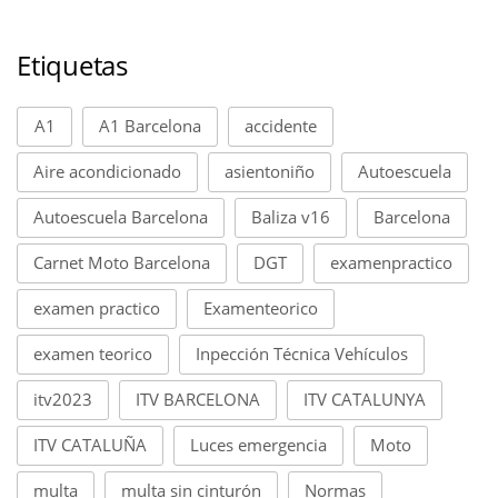
Etiquetas
A1
A1 Barcelona
accidente
Aire acondicionado
asientoniño
Autoescuela
Autoescuela Barcelona
Baliza v16
Barcelona
Carnet Moto Barcelona
DGT
examenpractico
examen practico
Examenteorico
examen teorico
Inpección Técnica Vehículos
itv2023
ITV BARCELONA
ITV CATALUNYA
ITV CATALUÑA
Luces emergencia
Moto
multa
multa sin cinturón
Normas