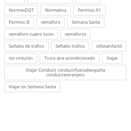
NormasDGT
Normativa
Permiso A1
Permiso B
semaforo
Semana Santa
semáforo cuatro luces
semáforos
Señales de tráfico
Señales trafico
silletainfantil
sin cinturón
Truco aire acondicionado
Viajar
Viajar Conducir conducirfueradeespaña
conducirextranjero
Viajar en Semana Santa