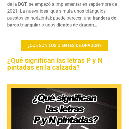
de la
DGT,
se empezó a implementar en septiembre de
2021. La nueva idea, que simula unos triángulos
puestos en horizontal; puede parecer una
bandera de
barco triangular
o unos
dientes de dragón…
¿QUÉ SON LOS DIENTES DE DRAGÓN?
¿Qué significan las letras P y N
pintadas en la calzada?