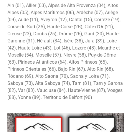
Ain (01), Allier (03), Alpes de Alta Provenza (04), Altos
Alpes (05), Alpes Marítimos (06), Ardèche (07), Ariège
(09), Aude (11), Aveyron (12), Cantal (15), Corrèze (19),
Corse-du-Sud (2A), Haute-Corse (2B), Côte-d’Or (21),
Creuse (23), Doubs (25), Drôme (26), Gard (30), Haute-
Garonne (31), Hérault (34), Isère (38), Jura (39), Loire
(42), Haute-Loire (43), Lot (46), Lozère (48), Meurthe-et-
Moselle (54), Moselle (57), Nièvre (58), Puy-de-Dôme
(63), Pirineos Atlánticos (64), Altos Pirineos (65),
Pirineos Orientales (66), Bajo Rin (67), Alto Rin (68),
Ródano (69), Alto Saona (70), Saona y Loira (71),
Saboya (73), Alta Saboya (74), Tarn (81), Tarn y Garona
(82), Var (83), Vaucluse (84), Haute-Vienne (87), Vosges
(88), Yonne (89), Territorio de Belfort (90)