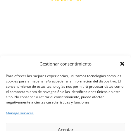
Gestionar consentimiento
Para ofrecer las mejores experiencias, utilizamos tecnologías como las
cookies para almacenar y/o acceder a la información del dispositivo. El
consentimiento de estas tecnologías nos permitirá procesar datos como
el comportamiento de navegación o las identificaciones únicas en este
sitio. No consentir o retirar el consentimiento, puede afectar
negativamente a ciertas características y funciones.
Manage services
Via Augusta, 130
08006 Barcelona
×
Hola, soy Riqui. Puedo ayudarte
Cer
Aceptar