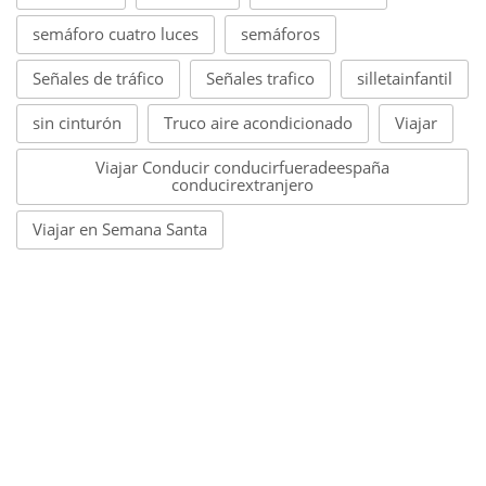
semáforo cuatro luces
semáforos
Señales de tráfico
Señales trafico
silletainfantil
sin cinturón
Truco aire acondicionado
Viajar
Viajar Conducir conducirfueradeespaña
conducirextranjero
Viajar en Semana Santa