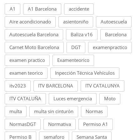
A1
A1 Barcelona
accidente
Aire acondicionado
asientoniño
Autoescuela
Autoescuela Barcelona
Baliza v16
Barcelona
Carnet Moto Barcelona
DGT
examenpractico
examen practico
Examenteorico
examen teorico
Inpección Técnica Vehículos
itv2023
ITV BARCELONA
ITV CATALUNYA
ITV CATALUÑA
Luces emergencia
Moto
multa
multa sin cinturón
Normas
NormasDGT
Normativa
Permiso A1
Permiso B
semaforo
Semana Santa