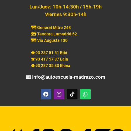
Lun/Juev: 10h-14:30h / 15h-19h
Viernes 9:30h-14h
🗺️ General Mitre 248
🗺️ Teodora Lamadrid 52
🗺️ Via Augusta 130
☎️ 93 237 51 51 Bibi
☎️ 93 417 57 87 Laia
☎️ 93 237 35 83 Elena
📧 info@autoescuela-madrazo.com