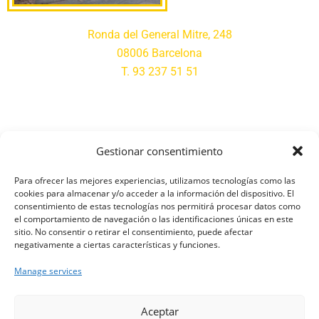
Ronda del General Mitre, 248
08006 Barcelona
T. 93 237 51 51
Gestionar consentimiento
Para ofrecer las mejores experiencias, utilizamos tecnologías como las
cookies para almacenar y/o acceder a la información del dispositivo. El
consentimiento de estas tecnologías nos permitirá procesar datos como
el comportamiento de navegación o las identificaciones únicas en este
sitio. No consentir o retirar el consentimiento, puede afectar
negativamente a ciertas características y funciones.
Manage services
×
Via Augusta, 130
Hola, soy Riqui. Puedo ayudarte
Cer
Aceptar
con la información publicada en
08006 Barcelona