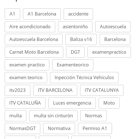
A1
A1 Barcelona
accidente
Aire acondicionado
asientoniño
Autoescuela
Autoescuela Barcelona
Baliza v16
Barcelona
Carnet Moto Barcelona
DGT
examenpractico
examen practico
Examenteorico
examen teorico
Inpección Técnica Vehículos
itv2023
ITV BARCELONA
ITV CATALUNYA
ITV CATALUÑA
Luces emergencia
Moto
multa
multa sin cinturón
Normas
NormasDGT
Normativa
Permiso A1