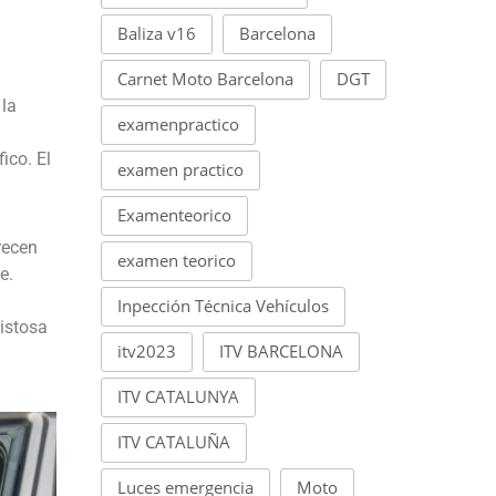
Baliza v16
Barcelona
Carnet Moto Barcelona
DGT
la
examenpractico
ico. El
examen practico
Examenteorico
recen
examen teorico
e.
Inpección Técnica Vehículos
istosa
itv2023
ITV BARCELONA
ITV CATALUNYA
ITV CATALUÑA
Luces emergencia
Moto