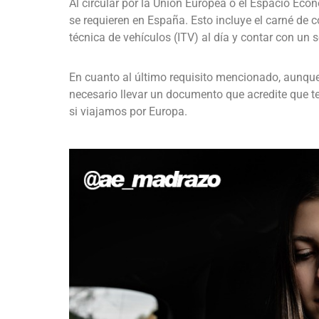
Al circular por la Unión Europea o el Espacio E
se requieren en España. Esto incluye el carné de c
técnica de vehículos (ITV) al día y contar con un 
En cuanto al último requisito mencionado, aunque
necesario llevar un documento que acredite que t
si viajamos por Europa.