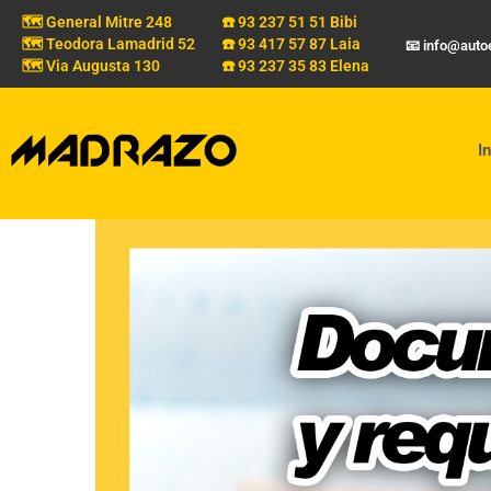
🗺️ General Mitre 248
☎️ 93 237 51 51 Bibi
🗺️ Teodora Lamadrid 52
☎️ 93 417 57 87 Laia
📧 info@aut
🗺️ Via Augusta 130
☎️ 93 237 35 83 Elena
In