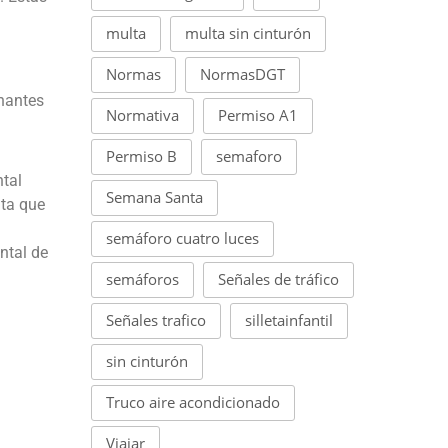
multa
multa sin cinturón
Normas
NormasDGT
nantes
Normativa
Permiso A1
Permiso B
semaforo
tal
Semana Santa
nta que
semáforo cuatro luces
ntal de
semáforos
Señales de tráfico
Señales trafico
silletainfantil
sin cinturón
Truco aire acondicionado
Viajar