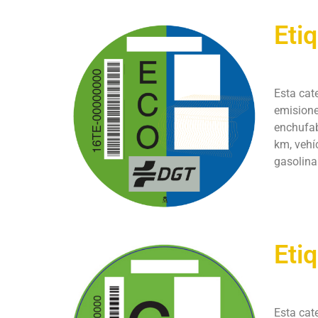
Eti
Esta cat
emisione
enchufab
km, vehí
gasolina
Eti
Esta cat