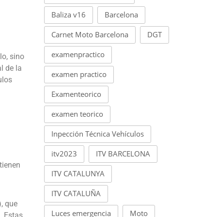
Baliza v16
Barcelona
Carnet Moto Barcelona
DGT
examenpractico
o, sino
l de la
examen practico
ulos
Examenteorico
examen teorico
Inpección Técnica Vehículos
itv2023
ITV BARCELONA
tienen
ITV CATALUNYA
ITV CATALUÑA
, que
Luces emergencia
Moto
. Estas