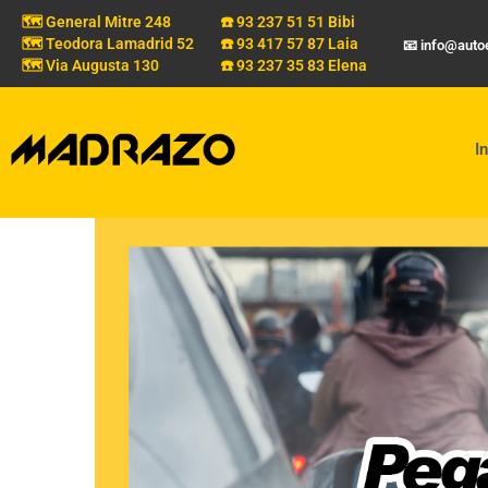
🗺️ General Mitre 248
☎️ 93 237 51 51 Bibi
🗺️ Teodora Lamadrid 52
☎️ 93 417 57 87 Laia
📧 info@aut
🗺️ Via Augusta 130
☎️ 93 237 35 83 Elena
In