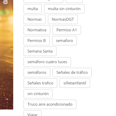
multa
multa sin cinturón
Normas
NormasDGT
Normativa
Permiso A1
Permiso B
semaforo
Semana Santa
semáforo cuatro luces
semáforos
Señales de tráfico
Señales trafico
silletainfantil
sin cinturón
Truco aire acondicionado
Viajar