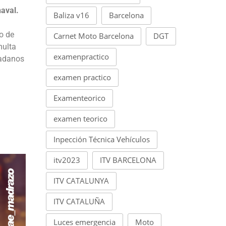
aval.
Baliza v16
Barcelona
ho de
Carnet Moto Barcelona
DGT
multa
examenpractico
dadanos
examen practico
Examenteorico
examen teorico
Inpección Técnica Vehículos
itv2023
ITV BARCELONA
ITV CATALUNYA
ITV CATALUÑA
Luces emergencia
Moto