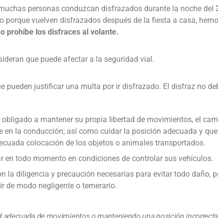
e muchas personas conduzcan disfrazados durante la noche del
 o porque vuelven disfrazados después de la fiesta a casa, hem
 prohíbe los disfraces al volante.
sideran que puede afectar a la seguridad vial.
e pueden justificar una multa por ir disfrazado. El disfraz no de
á obligado a mantener su propia libertad de movimientos, el ca
e en la conducción; así como cuidar la posición adecuada y que
decuada colocación de los objetos o animales transportados.
r en todo momento en condiciones de controlar sus vehículos.
 la diligencia y precaución necesarias para evitar todo daño, p
ir de modo negligente o temerario.
tad adecuada de movimientos o manteniendo una posición incorrecta