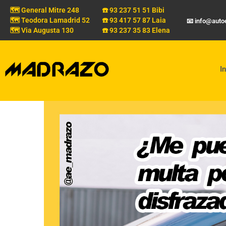
🗺️ General Mitre 248
☎️ 93 237 51 51 Bibi
🗺️ Teodora Lamadrid 52
☎️ 93 417 57 87 Laia
📧 info@aut
🗺️ Via Augusta 130
☎️ 93 237 35 83 Elena
In