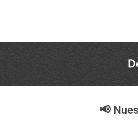
D
📢 Nues