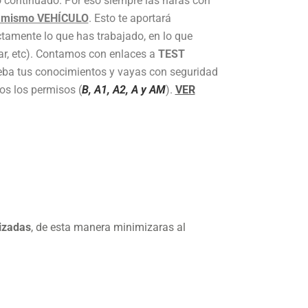
 continuado. Por eso siempre las harás con
l mismo VEHÍCULO
. Esto te aportará
tamente lo que has trabajado, en lo que
rar, etc). Contamos con enlaces a
TEST
ba tus conocimientos y vayas con seguridad
os los permisos (
B, A1, A2, A y AM
).
VER
izadas
, de esta manera minimizaras al