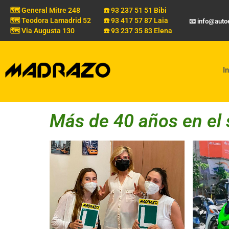
🗺️ General Mitre 248
☎️ 93 237 51 51 Bibi
🗺️ Teodora Lamadrid 52
☎️ 93 417 57 87 Laia
📧 info@aut
🗺️ Via Augusta 130
☎️ 93 237 35 83 Elena
In
Más de 40 años en el 