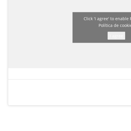
Click 'I agree' to enabl
Política de cooki
I agree