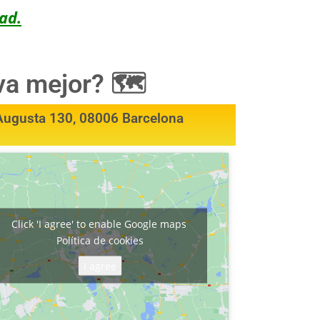
ad.
 va mejor? 🗺
Augusta 130, 08006 Barcelona
Click 'I agree' to enable Google maps
Política de cookies
I agree