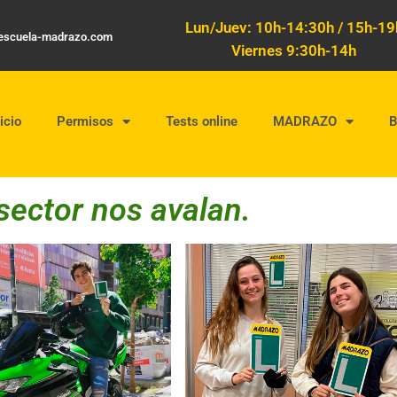
Lun/Juev: 10h-14:30h / 15h-19
oescuela-madrazo.com
Viernes 9:30h-14h
icio
Permisos
Tests online
MADRAZO
sector nos avalan.