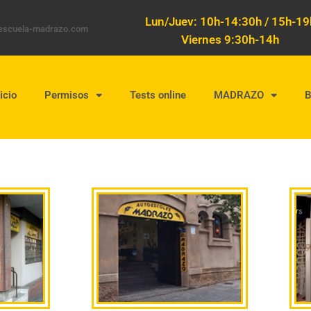
Lun/Juev: 10h-14:30h / 15h-19
oescuela-madrazo.com
Viernes 9:30h-14h
icio
Permisos
Tests online
MADRAZO