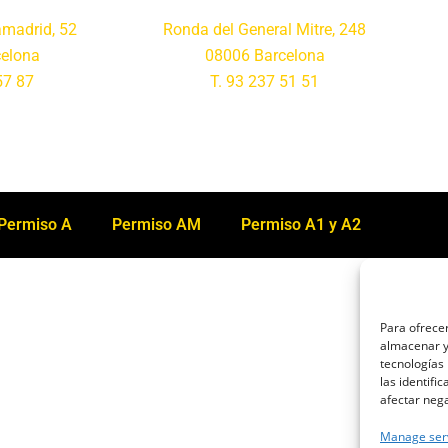
amadrid, 52
Ronda del General Mitre, 248
elona
08006 Barcelona
57 87
T. 93 237 51 51
Permiso A
Permiso AM
Permiso A1 y A2
Para ofrecer
almacenar y/
tecnologías
las identifi
afectar nega
Manage ser