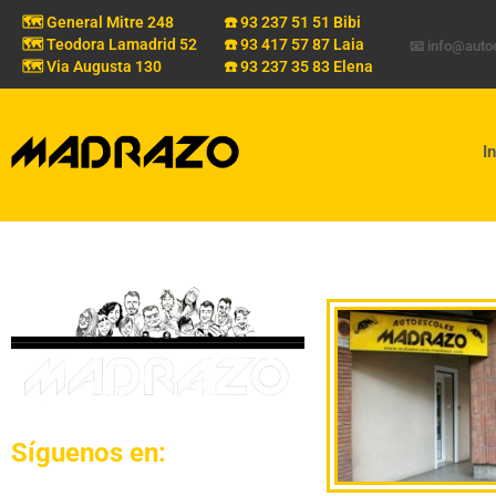
🗺️ General Mitre 248
☎️ 93 237 51 51 Bibi
🗺️ Teodora Lamadrid 52
☎️ 93 417 57 87 Laia
📧 info@aut
🗺️ Via Augusta 130
☎️ 93 237 35 83 Elena
In
Síguenos en: